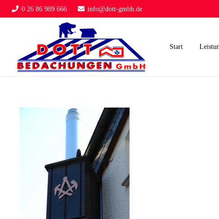
0 26 86 989 666
info@dott-gmbh.de
Start
Leistu