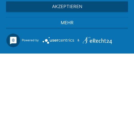
AKZEPTIEREN
MEHR
Powered by
&
Kontakt
Wölmerser Str. 11 57635 Oberirsen
0 26 86 989 666