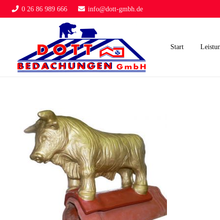
0 26 86 989 666
info@dott-gmbh.de
Start
Leistu